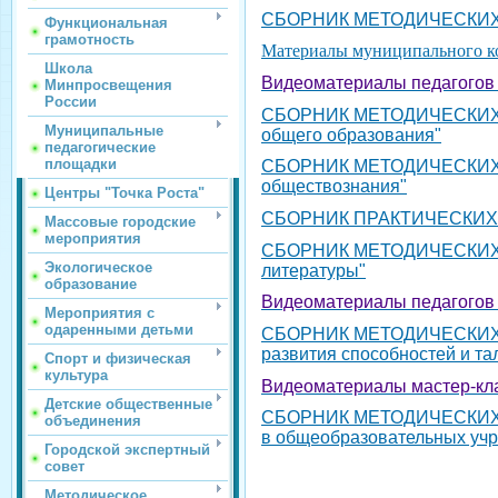
СБОРНИК МЕТОДИЧЕСКИХ МА
Функциональная
грамотность
Материалы муниципального ко
Школа
Видеоматериалы педагогов
Минпросвещения
России
СБОРНИК МЕТОДИЧЕСКИХ МА
Муниципальные
общего образования"
педагогические
площадки
СБОРНИК МЕТОДИЧЕСКИХ МА
обществознания"
Центры "Точка Роста"
СБОРНИК ПРАКТИЧЕСКИХ ЗАД
Массовые городские
мероприятия
СБОРНИК МЕТОДИЧЕСКИХ МАТ
Экологическое
литературы"
образование
Видеоматериалы педагогов
Мероприятия с
одаренными детьми
СБОРНИК МЕТОДИЧЕСКИХ М
развития способностей и та
Спорт и физическая
культура
Видеоматериалы мастер-кла
Детские общественные
СБОРНИК МЕТОДИЧЕСКИХ МА
объединения
в общеобразовательных уч
Городской экспертный
совет
Методическое