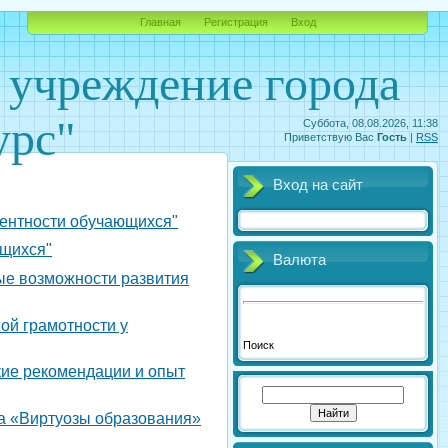
Главная
Регистрация
Вход
учреждение города
урс"
Суббота, 08.08.2026, 11:38
Приветствую Вас
Гость
|
RSS
Вход на сайт
тентности обучающихся"
ющихся"
Валюта
ые возможности развития
ой грамотности у
Поиск
ие рекомендации и опыт
а «Виртуозы образования»