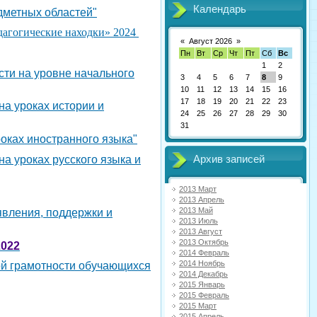
Календарь
метных областей"
дагогические находки» 2024
«
Август 2026
»
Пн
Вт
Ср
Чт
Пт
Сб
Вс
1
2
 на уровне начального
3
4
5
6
7
8
9
10
11
12
13
14
15
16
17
18
19
20
21
22
23
 уроках истории и
24
25
26
27
28
29
30
31
ках иностранного языка"
уроках русского языка и
Архив записей
2013 Март
2013 Апрель
2013 Май
ления, поддержки и
2013 Июль
2013 Август
2013 Октябрь
2022
2014 Февраль
2014 Ноябрь
 грамотности обучающихся
2014 Декабрь
2015 Январь
2015 Февраль
2015 Март
2015 Апрель