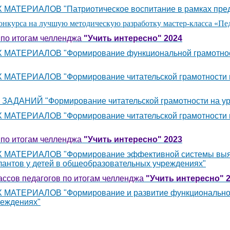
ТЕРИАЛОВ "Патриотическое воспитание в рамках пред
нкурса на лучшую методическую разработку мастер-класса «Пе
 по итогам челленджа
"Учить интересно" 2024
ТЕРИАЛОВ "Формирование функциональной грамотности
ТЕРИАЛОВ "Формирование читательской грамотности на
АНИЙ "Формирование читательской грамотности на уро
ЕРИАЛОВ "Формирование читательской грамотности на 
 по итогам челленджа
"Учить интересно" 2023
АТЕРИАЛОВ "Формирование эффективной системы выяв
лантов у детей в общеобразовательных учреждениях"
ссов педагогов по итогам челленджа
"Учить интересно" 
ТЕРИАЛОВ "Формирование и развитие функциональной
реждениях"