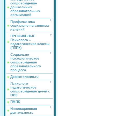
сопровождение
дошкольных
образовательных
организаций
Профилактика
социально-негативных
явлений
ПРОФИЛЬНЫЕ
Психолого –
педагогические классы
(ПППК)
Социально-
психологическое
сопровождение
образовательного
процесса
Дефектология.ru
Психолого-
педагогическое
сопровождение детей с
ОВЗ
ПМПК
Инновационная
деятельность