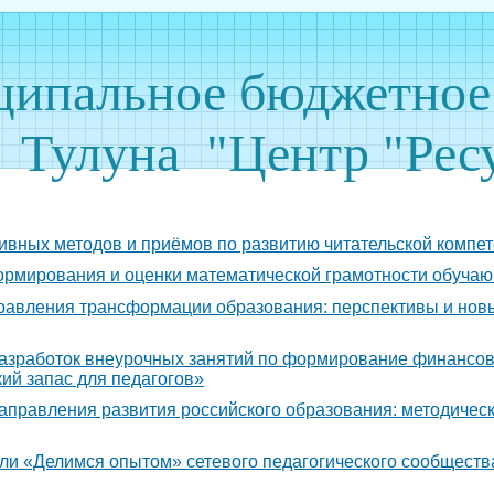
ипальное бюджетное 
Тулуна "Центр "Рес
ных методов и приёмов по развитию читательской компе
рмирования и оценки математической грамотности обуча
авления трансформации образования: перспективы и нов
зработок внеурочных занятий по формирование финансов
ий запас для педагогов»
равления развития российского образования: методическ
и «Делимся опытом» сетевого педагогического сообществ