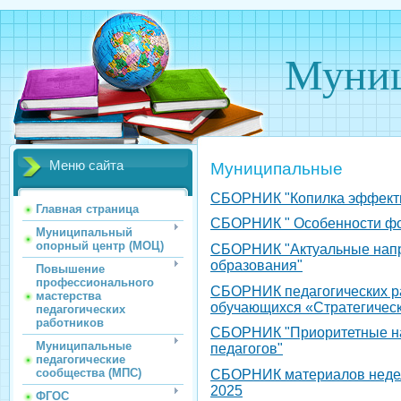
Муниц
Меню сайта
Муниципальные
СБОРНИК "Копилка эффектив
Главная страница
СБОРНИК " Особенности фо
Муниципальный
опорный центр (МОЦ)
СБОРНИК "Актуальные напр
образования"
Повышение
профессионального
СБОРНИК педагогических ра
мастерства
обучающихся «Стратегическ
педагогических
работников
СБОРНИК "Приоритетные нап
Муниципальные
педагогов"
педагогические
сообщества (МПС)
СБОРНИК материалов недел
2025
ФГОС